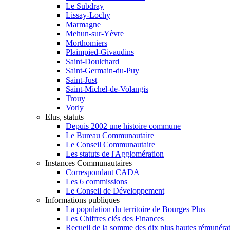
Le Subdray
Lissay-Lochy
Marmagne
Mehun-sur-Yèvre
Morthomiers
Plaimpied-Givaudins
Saint-Doulchard
Saint-Germain-du-Puy
Saint-Just
Saint-Michel-de-Volangis
Trouy
Vorly
Elus, statuts
Depuis 2002 une histoire commune
Le Bureau Communautaire
Le Conseil Communautaire
Les statuts de l'Agglomération
Instances Communautaires
Correspondant CADA
Les 6 commissions
Le Conseil de Développement
Informations publiques
La population du territoire de Bourges Plus
Les Chiffres clés des Finances
Recueil de la somme des dix plus hautes rémunéra