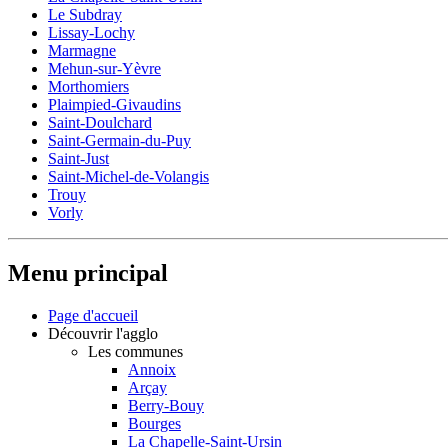
Le Subdray
Lissay-Lochy
Marmagne
Mehun-sur-Yèvre
Morthomiers
Plaimpied-Givaudins
Saint-Doulchard
Saint-Germain-du-Puy
Saint-Just
Saint-Michel-de-Volangis
Trouy
Vorly
Menu principal
Page d'accueil
Découvrir l'agglo
Les communes
Annoix
Arçay
Berry-Bouy
Bourges
La Chapelle-Saint-Ursin