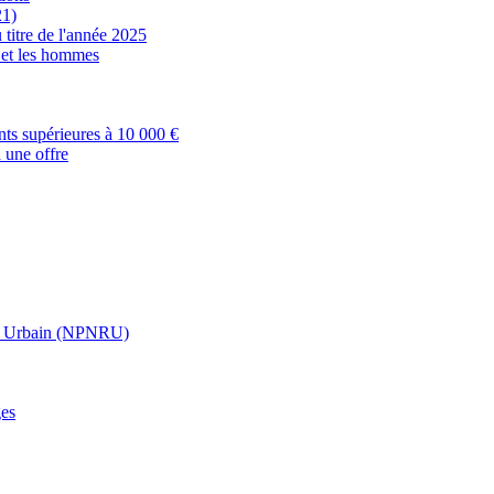
21)
 titre de l'année 2025
s et les hommes
nts supérieures à 10 000 €
 une offre
t Urbain (NPNRU)
ges