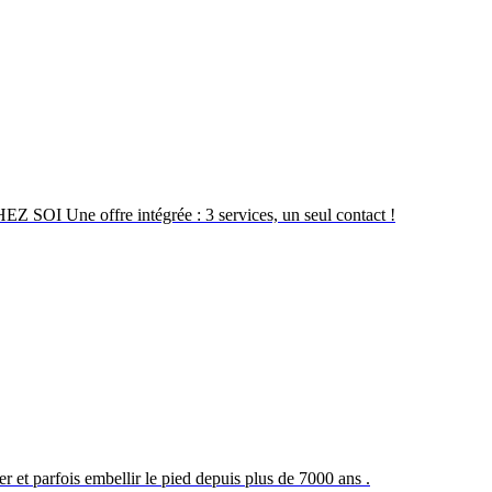
e offre intégrée : 3 services, un seul contact !
r et parfois embellir le pied depuis plus de 7000 ans .