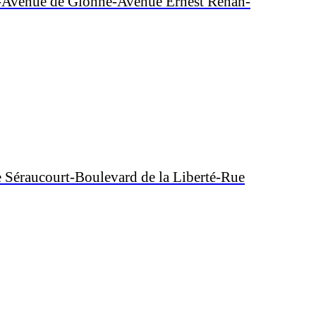
e-Avenue de Gionne-Avenue Ernest Renan-
Séraucourt-Boulevard de la Liberté-Rue