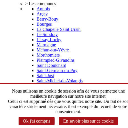
> Les communes
Annoix
Arçay
Berry-Bouy
Bourges
La Chapelle-Saint-Ursin
Le Subdray
Lissay-Lochy
Marmagne
Mehun-sur-Yèvre
Morthomiers
Plaimpied-Givaudins
Saint-Doulchard
Saint-Germain-du-Puy
Saint-Just
Saint-Michel-de-Volangis
Trouy
Vorly
Nous utilisons un cookie de session afin de vous permettre une
> Elus, statuts
meilleure navigation sur notre site internet.
Depuis 2002 une histoire commune
Celui-ci est supprimé dès que vous quittez notre site. Du fait de so
Le Bureau Communautaire
caractère strictement nécessaire, il est exempté du recueil de votre
Le Conseil Communautaire
consentement.
Les statuts de l'Agglomération
Ok j'ai compris
En savoir plus sur ce cookie
> Instances Communautaires
Correspondant CADA