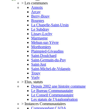
> Les communes
Annoix
Arçay
Berry-Bouy
Bourges
La Chapelle-Saint-Ursin
Le Subdray
Lissay-Lochy
Marmagne
Mehun-sur-Yèvre
Morthomiers
Plaimpied-Givaudins
Saint-Doulchard
Saint-Germain-du-Puy
Saint-Just
Saint-Michel-de-Volangis
Trouy
Vorly
> Elus, statuts
Depuis 2002 une histoire commune
Le Bureau Communautaire
Le Conseil Communautaire
Les statuts de l'Agglomération
> Instances Communautaires
Correspondant CADA