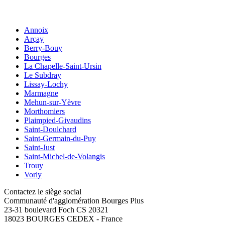
Annoix
Arçay
Berry-Bouy
Bourges
La Chapelle-Saint-Ursin
Le Subdray
Lissay-Lochy
Marmagne
Mehun-sur-Yèvre
Morthomiers
Plaimpied-Givaudins
Saint-Doulchard
Saint-Germain-du-Puy
Saint-Just
Saint-Michel-de-Volangis
Trouy
Vorly
Contactez le siège social
Communauté d'agglomération Bourges Plus
23-31 boulevard Foch CS 20321
18023 BOURGES CEDEX - France