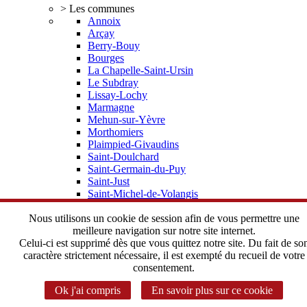
> Les communes
Annoix
Arçay
Berry-Bouy
Bourges
La Chapelle-Saint-Ursin
Le Subdray
Lissay-Lochy
Marmagne
Mehun-sur-Yèvre
Morthomiers
Plaimpied-Givaudins
Saint-Doulchard
Saint-Germain-du-Puy
Saint-Just
Saint-Michel-de-Volangis
Trouy
Vorly
Nous utilisons un cookie de session afin de vous permettre une
> Elus, statuts
meilleure navigation sur notre site internet.
Depuis 2002 une histoire commune
Celui-ci est supprimé dès que vous quittez notre site. Du fait de so
Le Bureau Communautaire
caractère strictement nécessaire, il est exempté du recueil de votre
Le Conseil Communautaire
consentement.
Les statuts de l'Agglomération
Ok j'ai compris
En savoir plus sur ce cookie
> Instances Communautaires
Correspondant CADA