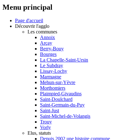
Menu principal
Page d'accueil
Découvrir l'agglo
Les communes
Annoix
Arçay
Berry-Bouy
Bourges
La Chapelle-Saint-Ursin
Le Subdray
Lissay-Lochy
Marmagne
Mehun-sur-Yèvre
Morthomiers
Plaimpied-Givaudins
Saint-Doulchard
Saint-Germain-du-Puy
Saint-Just
Saint-Michel-de-Volangis
Trouy
Vorly
Elus, statuts
Depuis 2002 une histoire commune