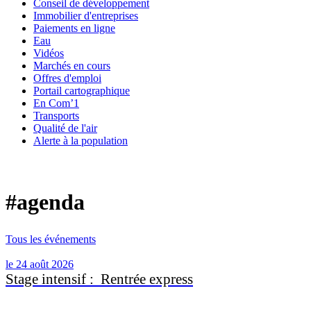
Conseil de développement
Immobilier d'entreprises
Paiements en ligne
Eau
Vidéos
Marchés en cours
Offres d'emploi
Portail cartographique
En Com’1
Transports
Qualité de l'air
Alerte à la population
#agenda
Tous les événements
le 24 août 2026
Stage intensif : Rentrée express