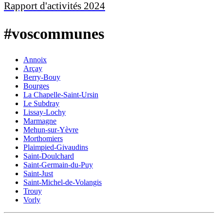
Rapport d'activités 2024
#voscommunes
Annoix
Arçay
Berry-Bouy
Bourges
La Chapelle-Saint-Ursin
Le Subdray
Lissay-Lochy
Marmagne
Mehun-sur-Yèvre
Morthomiers
Plaimpied-Givaudins
Saint-Doulchard
Saint-Germain-du-Puy
Saint-Just
Saint-Michel-de-Volangis
Trouy
Vorly