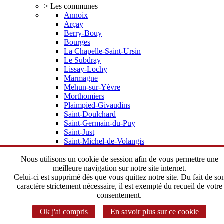
> Les communes
Annoix
Arçay
Berry-Bouy
Bourges
La Chapelle-Saint-Ursin
Le Subdray
Lissay-Lochy
Marmagne
Mehun-sur-Yèvre
Morthomiers
Plaimpied-Givaudins
Saint-Doulchard
Saint-Germain-du-Puy
Saint-Just
Saint-Michel-de-Volangis
Trouy
Vorly
Nous utilisons un cookie de session afin de vous permettre une
> Elus, statuts
meilleure navigation sur notre site internet.
Depuis 2002 une histoire commune
Celui-ci est supprimé dès que vous quittez notre site. Du fait de so
Le Bureau Communautaire
caractère strictement nécessaire, il est exempté du recueil de votre
Le Conseil Communautaire
consentement.
Les statuts de l'Agglomération
Ok j'ai compris
En savoir plus sur ce cookie
> Instances Communautaires
Correspondant CADA