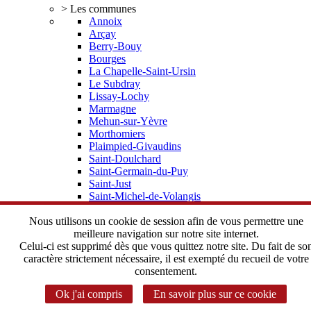
> Les communes
Annoix
Arçay
Berry-Bouy
Bourges
La Chapelle-Saint-Ursin
Le Subdray
Lissay-Lochy
Marmagne
Mehun-sur-Yèvre
Morthomiers
Plaimpied-Givaudins
Saint-Doulchard
Saint-Germain-du-Puy
Saint-Just
Saint-Michel-de-Volangis
Trouy
Vorly
Nous utilisons un cookie de session afin de vous permettre une
> Elus, statuts
meilleure navigation sur notre site internet.
Depuis 2002 une histoire commune
Celui-ci est supprimé dès que vous quittez notre site. Du fait de so
Le Bureau Communautaire
caractère strictement nécessaire, il est exempté du recueil de votre
Le Conseil Communautaire
consentement.
Les statuts de l'Agglomération
Ok j'ai compris
En savoir plus sur ce cookie
> Instances Communautaires
Correspondant CADA