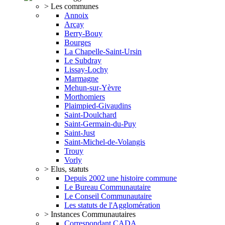
> Les communes
Annoix
Arçay
Berry-Bouy
Bourges
La Chapelle-Saint-Ursin
Le Subdray
Lissay-Lochy
Marmagne
Mehun-sur-Yèvre
Morthomiers
Plaimpied-Givaudins
Saint-Doulchard
Saint-Germain-du-Puy
Saint-Just
Saint-Michel-de-Volangis
Trouy
Vorly
> Elus, statuts
Depuis 2002 une histoire commune
Le Bureau Communautaire
Le Conseil Communautaire
Les statuts de l'Agglomération
> Instances Communautaires
Correspondant CADA