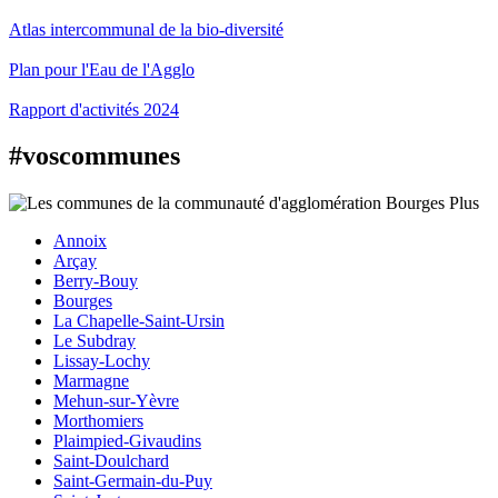
Atlas intercommunal de la bio-diversité
Plan pour l'Eau de l'Agglo
Rapport d'activités 2024
#voscommunes
Annoix
Arçay
Berry-Bouy
Bourges
La Chapelle-Saint-Ursin
Le Subdray
Lissay-Lochy
Marmagne
Mehun-sur-Yèvre
Morthomiers
Plaimpied-Givaudins
Saint-Doulchard
Saint-Germain-du-Puy