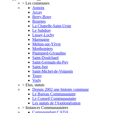
> Les communes
Annoix
Arçay
Berry-Bouy
Bourges
La Chapelle-Saint-Ursin
Le Subdray
Lissay-Lochy
Marmagne
Mehun-sur-Yèvre
Morthomiers
Plaimpied-Givaudins
Saint-Doulchard
Saint-Germain-du-Puy
Saint-Just
Saint-Michel-de-Volangis
Trouy
Vorly
> Elus, statuts
Depuis 2002 une histoire commune
Le Bureau Communautaire
Le Conseil Communautaire
Les statuts de l'Agglomération
> Instances Communautaires
Correspondant CADA