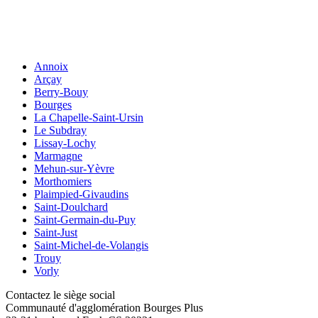
Annoix
Arçay
Berry-Bouy
Bourges
La Chapelle-Saint-Ursin
Le Subdray
Lissay-Lochy
Marmagne
Mehun-sur-Yèvre
Morthomiers
Plaimpied-Givaudins
Saint-Doulchard
Saint-Germain-du-Puy
Saint-Just
Saint-Michel-de-Volangis
Trouy
Vorly
Contactez le siège social
Communauté d'agglomération Bourges Plus