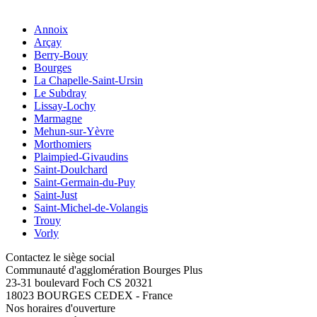
Annoix
Arçay
Berry-Bouy
Bourges
La Chapelle-Saint-Ursin
Le Subdray
Lissay-Lochy
Marmagne
Mehun-sur-Yèvre
Morthomiers
Plaimpied-Givaudins
Saint-Doulchard
Saint-Germain-du-Puy
Saint-Just
Saint-Michel-de-Volangis
Trouy
Vorly
Contactez le siège social
Communauté d'agglomération Bourges Plus
23-31 boulevard Foch CS 20321
18023 BOURGES CEDEX - France
Nos horaires d'ouverture