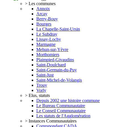
> Les communes
Annoix
Arçay
Berry-Bouy
Bourges
La Chapelle-Saint-Ursin
Le Subdray
Lissay-Lochy
Marmagne
Mehun-sur-Yèvre
Morthomiers
Plaimpied-Givaudins
Saint-Doulchard
Saint-Germain-du-Puy
Saint-Just
Saint-Michel-de-Volangis
Trouy
Vorly
> Elus, statuts
Depuis 2002 une histoire commune
Le Bureau Communautaire
Le Conseil Communautaire
Les statuts de l'Agglomération
> Instances Communautaires
Correspondant CADA