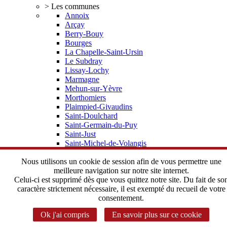
> Les communes
Annoix
Arçay
Berry-Bouy
Bourges
La Chapelle-Saint-Ursin
Le Subdray
Lissay-Lochy
Marmagne
Mehun-sur-Yèvre
Morthomiers
Plaimpied-Givaudins
Saint-Doulchard
Saint-Germain-du-Puy
Saint-Just
Saint-Michel-de-Volangis
Trouy
Vorly
Nous utilisons un cookie de session afin de vous permettre une
> Elus, statuts
meilleure navigation sur notre site internet.
Depuis 2002 une histoire commune
Celui-ci est supprimé dès que vous quittez notre site. Du fait de so
Le Bureau Communautaire
caractère strictement nécessaire, il est exempté du recueil de votre
Le Conseil Communautaire
consentement.
Les statuts de l'Agglomération
Ok j'ai compris
En savoir plus sur ce cookie
> Instances Communautaires
Correspondant CADA