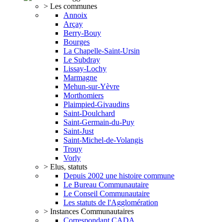
> Les communes
Annoix
Arçay
Berry-Bouy
Bourges
La Chapelle-Saint-Ursin
Le Subdray
Lissay-Lochy
Marmagne
Mehun-sur-Yèvre
Morthomiers
Plaimpied-Givaudins
Saint-Doulchard
Saint-Germain-du-Puy
Saint-Just
Saint-Michel-de-Volangis
Trouy
Vorly
> Elus, statuts
Depuis 2002 une histoire commune
Le Bureau Communautaire
Le Conseil Communautaire
Les statuts de l'Agglomération
> Instances Communautaires
Correspondant CADA