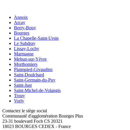
Annoix
Arçay
Berry-Bouy
Bourges
La Chapelle-Saint-Ursin
Le Subdray
Lissay-Lochy
Marmagne
Mehun-sur-Yèvre
Morthomiers
Plaimpied-Givaudins
Saint-Doulchard
Saint-Germain-du-Puy
Saint-Just
Saint-Michel-de-Volangis
Trouy
Vorly
Contactez le siège social
Communauté d'agglomération Bourges Plus
23-31 boulevard Foch CS 20321
18023 BOURGES CEDEX - France