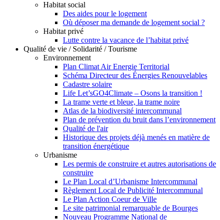
Habitat social
Des aides pour le logement
Où déposer ma demande de logement social ?
Habitat privé
Lutte contre la vacance de l’habitat privé
Qualité de vie / Solidarité / Tourisme
Environnement
Plan Climat Air Energie Territorial
Schéma Directeur des Énergies Renouvelables
Cadastre solaire
Life Let’sGO4Climate – Osons la transition !
La trame verte et bleue, la trame noire
Atlas de la biodiversité intercommunal
Plan de prévention du bruit dans l’environnement
Qualité de l'air
Historique des projets déjà menés en matière de
transition énergétique
Urbanisme
Les permis de construire et autres autorisations de
construire
Le Plan Local d’Urbanisme Intercommunal
Règlement Local de Publicité Intercommunal
Le Plan Action Coeur de Ville
Le site patrimonial remarquable de Bourges
Nouveau Programme National de