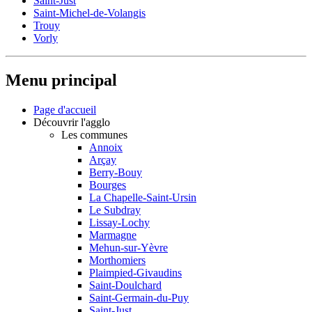
Saint-Just
Saint-Michel-de-Volangis
Trouy
Vorly
Menu principal
Page d'accueil
Découvrir l'agglo
Les communes
Annoix
Arçay
Berry-Bouy
Bourges
La Chapelle-Saint-Ursin
Le Subdray
Lissay-Lochy
Marmagne
Mehun-sur-Yèvre
Morthomiers
Plaimpied-Givaudins
Saint-Doulchard
Saint-Germain-du-Puy
Saint-Just