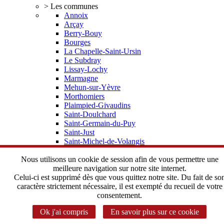
> Les communes
Annoix
Arçay
Berry-Bouy
Bourges
La Chapelle-Saint-Ursin
Le Subdray
Lissay-Lochy
Marmagne
Mehun-sur-Yèvre
Morthomiers
Plaimpied-Givaudins
Saint-Doulchard
Saint-Germain-du-Puy
Saint-Just
Saint-Michel-de-Volangis
Trouy
Vorly
Nous utilisons un cookie de session afin de vous permettre une
> Elus, statuts
meilleure navigation sur notre site internet.
Depuis 2002 une histoire commune
Celui-ci est supprimé dès que vous quittez notre site. Du fait de so
Le Bureau Communautaire
caractère strictement nécessaire, il est exempté du recueil de votre
Le Conseil Communautaire
consentement.
Les statuts de l'Agglomération
Ok j'ai compris
En savoir plus sur ce cookie
> Instances Communautaires
Correspondant CADA