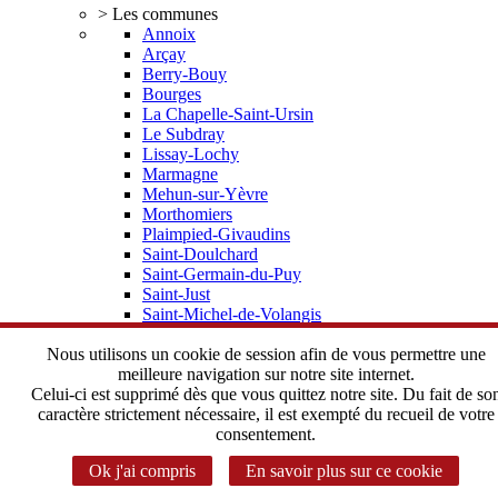
> Les communes
Annoix
Arçay
Berry-Bouy
Bourges
La Chapelle-Saint-Ursin
Le Subdray
Lissay-Lochy
Marmagne
Mehun-sur-Yèvre
Morthomiers
Plaimpied-Givaudins
Saint-Doulchard
Saint-Germain-du-Puy
Saint-Just
Saint-Michel-de-Volangis
Trouy
Vorly
Nous utilisons un cookie de session afin de vous permettre une
> Elus, statuts
meilleure navigation sur notre site internet.
Depuis 2002 une histoire commune
Celui-ci est supprimé dès que vous quittez notre site. Du fait de so
Le Bureau Communautaire
caractère strictement nécessaire, il est exempté du recueil de votre
Le Conseil Communautaire
consentement.
Les statuts de l'Agglomération
Ok j'ai compris
En savoir plus sur ce cookie
> Instances Communautaires
Correspondant CADA