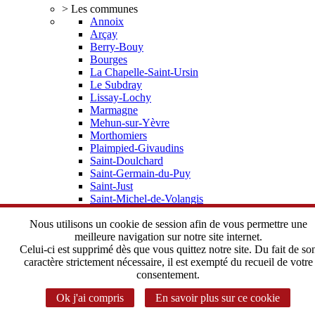
> Les communes
Annoix
Arçay
Berry-Bouy
Bourges
La Chapelle-Saint-Ursin
Le Subdray
Lissay-Lochy
Marmagne
Mehun-sur-Yèvre
Morthomiers
Plaimpied-Givaudins
Saint-Doulchard
Saint-Germain-du-Puy
Saint-Just
Saint-Michel-de-Volangis
Trouy
Vorly
Nous utilisons un cookie de session afin de vous permettre une
> Elus, statuts
meilleure navigation sur notre site internet.
Depuis 2002 une histoire commune
Celui-ci est supprimé dès que vous quittez notre site. Du fait de so
Le Bureau Communautaire
caractère strictement nécessaire, il est exempté du recueil de votre
Le Conseil Communautaire
consentement.
Les statuts de l'Agglomération
Ok j'ai compris
En savoir plus sur ce cookie
> Instances Communautaires
Correspondant CADA