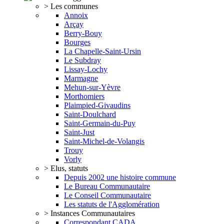
> Les communes
Annoix
Arçay
Berry-Bouy
Bourges
La Chapelle-Saint-Ursin
Le Subdray
Lissay-Lochy
Marmagne
Mehun-sur-Yèvre
Morthomiers
Plaimpied-Givaudins
Saint-Doulchard
Saint-Germain-du-Puy
Saint-Just
Saint-Michel-de-Volangis
Trouy
Vorly
> Elus, statuts
Depuis 2002 une histoire commune
Le Bureau Communautaire
Le Conseil Communautaire
Les statuts de l'Agglomération
> Instances Communautaires
Correspondant CADA