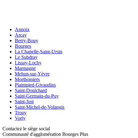
Annoix
Arçay
Berry-Bouy
Bourges
La Chapelle-Saint-Ursin
Le Subdray
Lissay-Lochy
Marmagne
Mehun-sur-Yèvre
Morthomiers
Plaimpied-Givaudins
Saint-Doulchard
Saint-Germain-du-Puy
Saint-Just
Saint-Michel-de-Volangis
Trouy
Vorly
Contactez le siège social
Communauté d'agglomération Bourges Plus