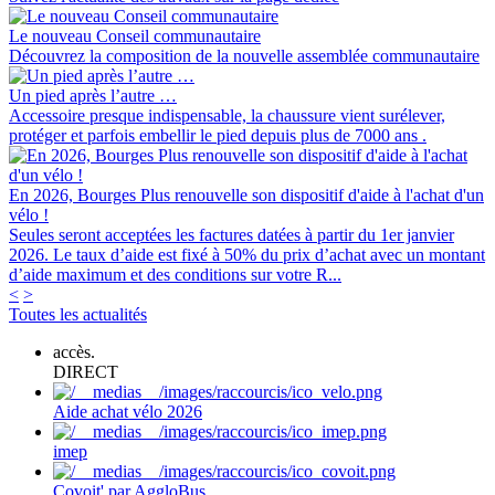
Le nouveau Conseil communautaire
Découvrez la composition de la nouvelle assemblée communautaire
Un pied après l’autre …
Accessoire presque indispensable, la chaussure vient surélever,
protéger et parfois embellir le pied depuis plus de 7000 ans .
En 2026, Bourges Plus renouvelle son dispositif d'aide à l'achat d'un
vélo !
Seules seront acceptées les factures datées à partir du 1er janvier
2026. Le taux d’aide est fixé à 50% du prix d’achat avec un montant
d’aide maximum et des conditions sur votre R...
<
>
Toutes les actualités
accès.
DIRECT
Aide achat vélo 2026
imep
Covoit' par AggloBus