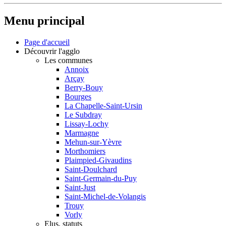
Menu principal
Page d'accueil
Découvrir l'agglo
Les communes
Annoix
Arçay
Berry-Bouy
Bourges
La Chapelle-Saint-Ursin
Le Subdray
Lissay-Lochy
Marmagne
Mehun-sur-Yèvre
Morthomiers
Plaimpied-Givaudins
Saint-Doulchard
Saint-Germain-du-Puy
Saint-Just
Saint-Michel-de-Volangis
Trouy
Vorly
Elus, statuts