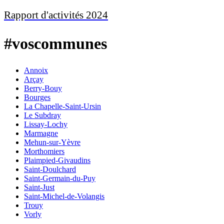
Rapport d'activités 2024
#voscommunes
Annoix
Arçay
Berry-Bouy
Bourges
La Chapelle-Saint-Ursin
Le Subdray
Lissay-Lochy
Marmagne
Mehun-sur-Yèvre
Morthomiers
Plaimpied-Givaudins
Saint-Doulchard
Saint-Germain-du-Puy
Saint-Just
Saint-Michel-de-Volangis
Trouy
Vorly