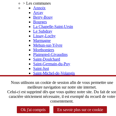
> Les communes
Annoix
Arçay
Berry-Bouy
Bourges
La Chapelle-Saint-Ursin
Le Subdray
Lissay-Lochy
Marmagne
Mehun-sur-Yèvre
Morthomiers
Plaimpied-Givaudins
Saint-Doulchard
Saint-Germain-du-Puy
Saint-Just
Saint-Michel-de-Volangis
Trouy
Vorly
Nous utilisons un cookie de session afin de vous permettre une
> Elus, statuts
meilleure navigation sur notre site internet.
Depuis 2002 une histoire commune
Celui-ci est supprimé dès que vous quittez notre site. Du fait de so
Le Bureau Communautaire
caractère strictement nécessaire, il est exempté du recueil de votre
Le Conseil Communautaire
consentement.
Les statuts de l'Agglomération
Ok j'ai compris
En savoir plus sur ce cookie
> Instances Communautaires
Correspondant CADA