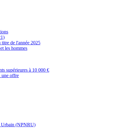
tions
21)
 titre de l'année 2025
s et les hommes
nts supérieures à 10 000 €
 une offre
t Urbain (NPNRU)