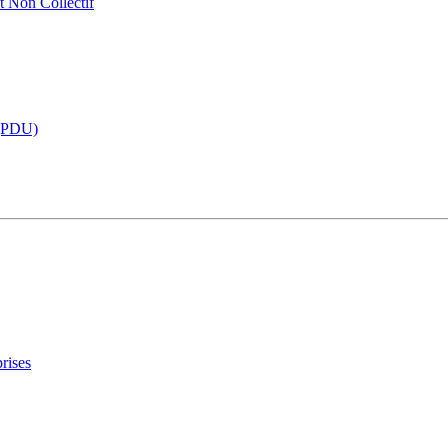
t Non Collectif
 (PDU)
rises