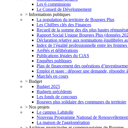
Les 6 commissions
Le Conseil de Développement
> Informations publiques
La population du territoire de Bourges Plus
Les Chiffres clés des Finances
Recueil de la somme des dix plus hautes rémunéra
Rapport Social Unique Bourges Plus (données 20
Déclaration relative aux nominations équilibrées au
Index de l’égalité professionnelle entre les femme
Arrêtés et délibérations
Publications légales du CiAS
Enquêtes publiques
Plan de financement des opérations d’investisseme
Emploi et stage : déposer une demande, répondre à
Marchés en cours
> Budget
Budget 2025
Budgets précédents
Les fonds de concours
Bourges plus solidaire des communes du territoire
> Nos projets
Le campus Lahitolle
Nouveau Programme National de Renouvellemen
La maison de l'agglomération
> Archives municipales et communautaires de Bourges