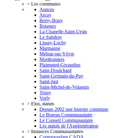
> Les communes
Annoix
Arçay
Berry-Bouy
Bourges
La Chapelle-Saint-Ursin
Le Subdray
Lissay-Lochy
Marmagne
Mehun-sur-Yèvre
Morthomiers
Plaimpied-Givaudins
Saint-Doulchard
Saint-Germain-du-Puy
Saint-Just
Saint-Michel-de-Volangis
Trouy
Vorly
> Elus, statuts
Depuis 2002 une histoire commune
Le Bureau Communautaire
Le Conseil Communautaire
Les statuts de l'Agglomération
> Instances Communautaires
Correspondant CADA