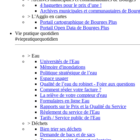
4 baguettes pour le prix d’une !
Archives municipales et communautaires de Bour
> L'Agglo en cartes
Portail cartographique de Bourges Plus
Portail Open Data de Bourges Plus
Vie pratique quotidien
#viepratiquequotidien
> Eau
Universités de l'Eau
Mémoire d'inondations
Politique stratégique de l’eau
Espace usager
Qualité de l’eau du robinet - Foire aux questions
Comment régler votre facture ?
La relève de votre compteur d'eau
Formulaires en ligne Eau
Rapports sur le Prix et la Qualité du Service
Règlement du service de l'Eau
Tarifs / Service public de l'Eau
> Déchets
Bien trier ses déchets
Demande de bacs et de sacs