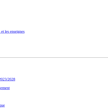
 et les enseignes
 2023/2028
gement
que