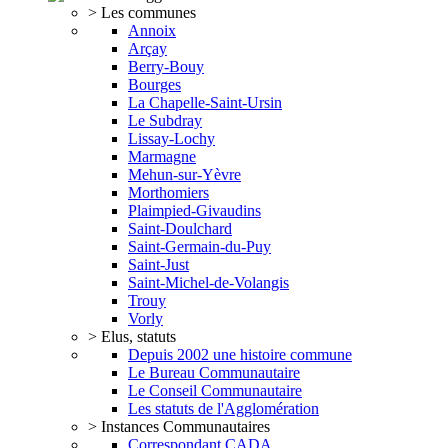
> Les communes
Annoix
Arçay
Berry-Bouy
Bourges
La Chapelle-Saint-Ursin
Le Subdray
Lissay-Lochy
Marmagne
Mehun-sur-Yèvre
Morthomiers
Plaimpied-Givaudins
Saint-Doulchard
Saint-Germain-du-Puy
Saint-Just
Saint-Michel-de-Volangis
Trouy
Vorly
> Elus, statuts
Depuis 2002 une histoire commune
Le Bureau Communautaire
Le Conseil Communautaire
Les statuts de l'Agglomération
> Instances Communautaires
Correspondant CADA