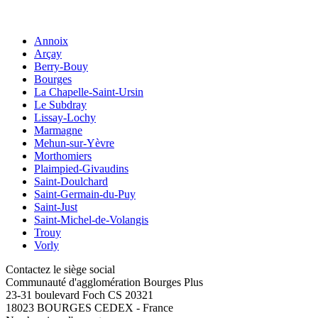
Annoix
Arçay
Berry-Bouy
Bourges
La Chapelle-Saint-Ursin
Le Subdray
Lissay-Lochy
Marmagne
Mehun-sur-Yèvre
Morthomiers
Plaimpied-Givaudins
Saint-Doulchard
Saint-Germain-du-Puy
Saint-Just
Saint-Michel-de-Volangis
Trouy
Vorly
Contactez le siège social
Communauté d'agglomération Bourges Plus
23-31 boulevard Foch CS 20321
18023 BOURGES CEDEX - France