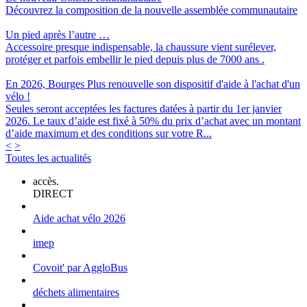
Découvrez la composition de la nouvelle assemblée communautaire
Un pied après l’autre …
Accessoire presque indispensable, la chaussure vient surélever,
protéger et parfois embellir le pied depuis plus de 7000 ans .
En 2026, Bourges Plus renouvelle son dispositif d'aide à l'achat d'un
vélo !
Seules seront acceptées les factures datées à partir du 1er janvier
2026. Le taux d’aide est fixé à 50% du prix d’achat avec un montant
d’aide maximum et des conditions sur votre R...
<
>
Toutes les actualités
accès.
DIRECT
Aide achat vélo 2026
imep
Covoit' par AggloBus
déchets alimentaires