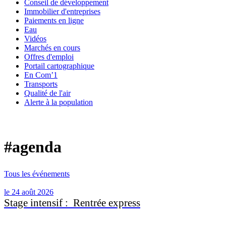
Conseil de développement
Immobilier d'entreprises
Paiements en ligne
Eau
Vidéos
Marchés en cours
Offres d'emploi
Portail cartographique
En Com’1
Transports
Qualité de l'air
Alerte à la population
#agenda
Tous les événements
le 24 août 2026
Stage intensif : Rentrée express