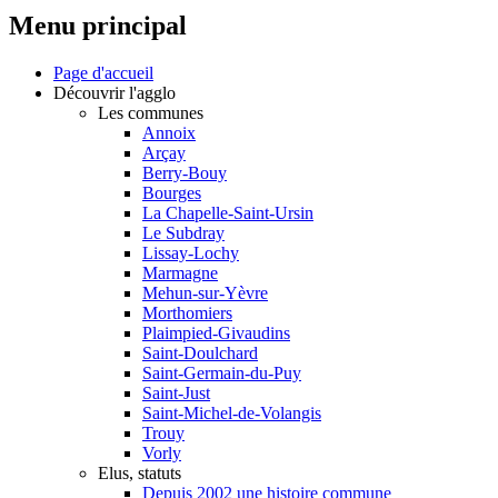
Menu principal
Page d'accueil
Découvrir l'agglo
Les communes
Annoix
Arçay
Berry-Bouy
Bourges
La Chapelle-Saint-Ursin
Le Subdray
Lissay-Lochy
Marmagne
Mehun-sur-Yèvre
Morthomiers
Plaimpied-Givaudins
Saint-Doulchard
Saint-Germain-du-Puy
Saint-Just
Saint-Michel-de-Volangis
Trouy
Vorly
Elus, statuts
Depuis 2002 une histoire commune