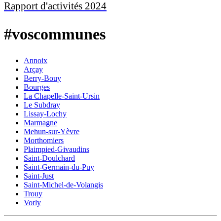
Rapport d'activités 2024
#voscommunes
Annoix
Arçay
Berry-Bouy
Bourges
La Chapelle-Saint-Ursin
Le Subdray
Lissay-Lochy
Marmagne
Mehun-sur-Yèvre
Morthomiers
Plaimpied-Givaudins
Saint-Doulchard
Saint-Germain-du-Puy
Saint-Just
Saint-Michel-de-Volangis
Trouy
Vorly