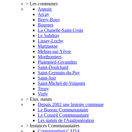
> Les communes
Annoix
Arçay
Berry-Bouy
Bourges
La Chapelle-Saint-Ursin
Le Subdray
Lissay-Lochy
Marmagne
Mehun-sur-Yèvre
Morthomiers
Plaimpied-Givaudins
Saint-Doulchard
Saint-Germain-du-Puy
Saint-Just
Saint-Michel-de-Volangis
Trouy
Vorly
> Elus, statuts
Depuis 2002 une histoire commune
Le Bureau Communautaire
Le Conseil Communautaire
Les statuts de l'Agglomération
> Instances Communautaires
Correspondant CADA